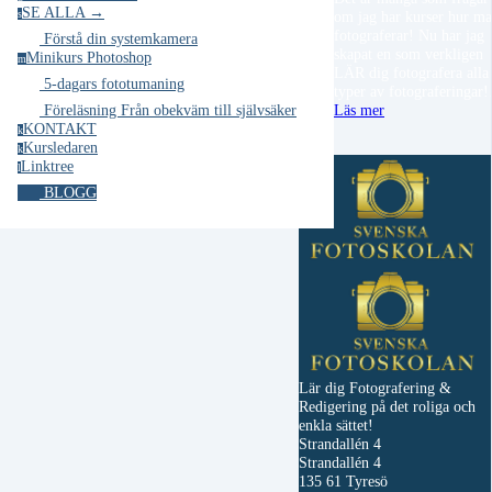
SE ALLA →
s
om jag har kurser hur m
fotograferar! Nu har jag
Förstå din systemkamera
skapat en som verkligen
Minikurs Photoshop
m
LÄR dig fotografera alla
5-dagars fototumaning
typer av fotograferingar
Läs mer
Föreläsning Från obekväm till självsäker
KONTAKT
k
Kursledaren
k
Linktree
l
BLOGG
Lär dig Fotografering &
Redigering på det roliga och
enkla sättet!
Strandallén 4
Strandallén 4
135 61 Tyresö