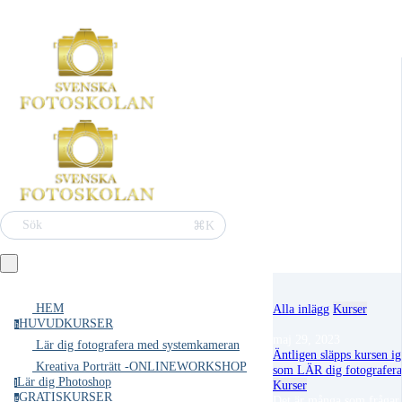
⌘K
Sök
HEM
Alla inlägg
Kurser
HUVUDKURSER
h
maj 29, 2023
Lär dig fotografera med systemkameran
Äntligen släpps kursen i
Kreativa Porträtt -ONLINEWORKSHOP
som LÄR dig fotografera
Lär dig Photoshop
l
Kurser
GRATISKURSER
g
Det är många som frågar