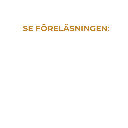
SE FÖRELÄSNINGEN:
Från
Obekv
till