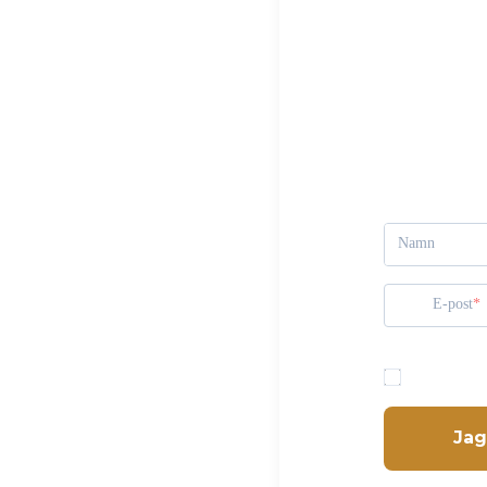
äker
F
r
an
Namn
E-post
För att ski
 varje bild – hur skulle det