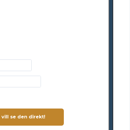
SE
ÖRELÄSNIN
DIREKT 
cka mail till dig behöver du godkänna GDPR
Jag vill se den direkt!