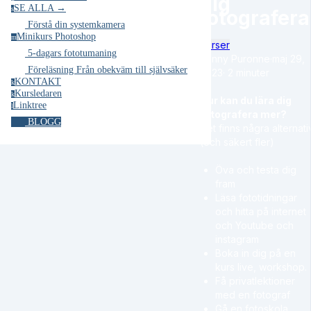
dig
SE ALLA →
s
fotografera
Förstå din systemkamera
Minikurs Photoshop
m
Kurser
5-dagars fototumaning
Jenny Puronne
·
maj 29,
Föreläsning Från obekväm till självsäker
2023
·
2 minuter
KONTAKT
k
Kursledaren
k
Hur kan du lära dig
Linktree
l
fotografera mer?
BLOGG
Det finns några alternati
(och säkert fler)
Öva och testa dig
fram
Läsa fototidningar
och hitta på internet
och Youtube och
instagram
Boka in dig på en
kurs live, workshop.
Få privatlektioner
med en fotograf
Gå en fotoskola