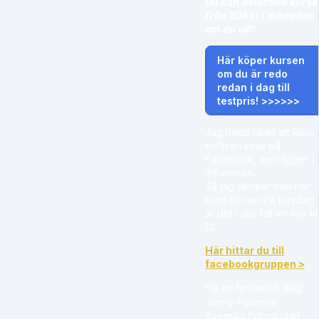
Du kan delbetala kurse
från 208 kr i månaden
om du vill!
Här köper kursen
om du är redo
redan i dag till
testpris! >>>>>>
Jag hade tänkt att köra
en live i kväll på
Facebook, men ligger i
influensan.
Så jag skickar mail när
liven blir av! På torsdag
är det i alla fall en live kl
12.
Här hittar du till
facebookgruppen >
Ha en fantastisk dag!
Jenny Puronne
Svenska Fotoskolan