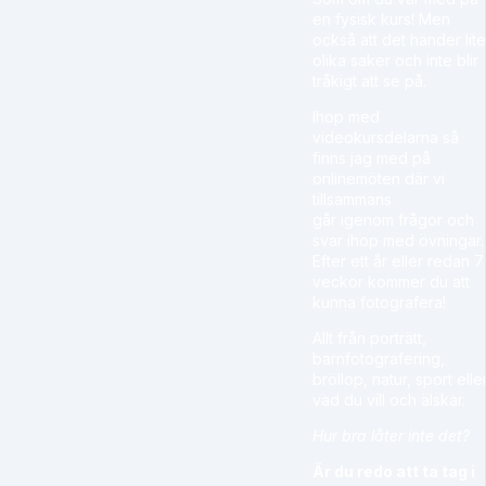
en fysisk kurs! Men
också att det händer lite
olika saker och inte blir
tråkigt att se på.
Ihop med
videokursdelarna så
finns jag med på
onlinemöten där vi
tillsammans
går igenom frågor och
svar ihop med övningar.
Efter ett år eller redan 7
veckor kommer du att
kunna fotografera!
Allt från porträtt,
barnfotografering,
bröllop, natur, sport elle
vad du vill och älskar.
Hur bra låter inte det?
Är du redo att ta tag i