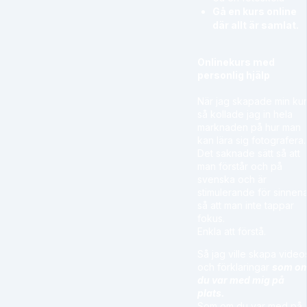
Gå en kurs online
där allt är samlat.
Onlinekurs med
personlig hjälp
När jag skapade min ku
så kollade jag in hela
marknaden på hur man
kan lära sig fotografera.
Det saknade sätt så att
man förstår och på
svenska och är
stimulerande för sinnen
så att man inte tappar
fokus.
Enkla att förstå.
Så jag ville skapa video
och förklaringar
som o
du var med mig på
plats.
Som om du var med på