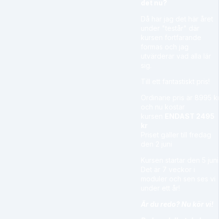
det nu?
Då har jag det här året
under "testår" där
kursen fortfarande
formas och jag
utvärderar vad alla lär
sig.
Till ett fantastiskt pris!
Ordinarie pris är 8995 k
och nu kostar
kursen
ENDAST 2495
kr
Priset gäller till fredag
den 2 juni
Kursen startar den 5 juni
Det är 7 veckor i
moduler och sen ses vi
under ett år!
Är du redo? Nu kör vi!