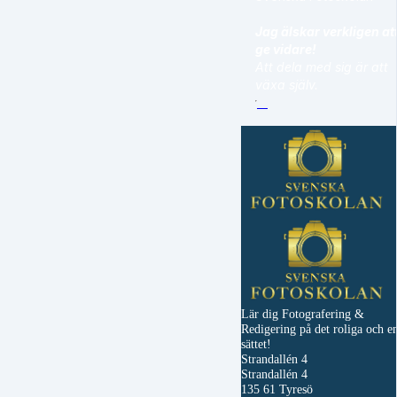
Jag älskar verkligen at
ge vidare!
Att dela med sig är att
växa själv.
Lär dig Fotografering &
Redigering på det roliga och e
sättet!
Strandallén 4
Strandallén 4
135 61 Tyresö