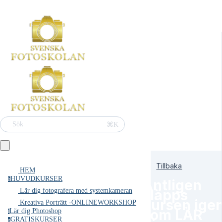
⌘K
Sök
Tillbaka
HEM
HUVUDKURSER
h
Äntligen
släpps
Lär dig fotografera med systemkameran
kursen ige
Kreativa Porträtt -ONLINEWORKSHOP
som LÄR
Lär dig Photoshop
l
GRATISKURSER
g