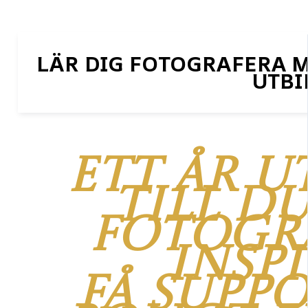
LÄR DIG FOTOGRAFERA 
UTBI
Ett år u
till du
fotogra
inspi
Få suppo