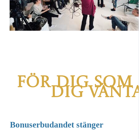
För dig som
dig vänt
Bonuserbudandet stänger