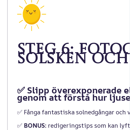
Steg 6: Foto
solsken och
✅ Slipp överexponerade ell
genom att förstå hur ljus
✅ Fånga fantastiska solnedgångar och v
✅
BONUS:
redigeringstips som kan lyft