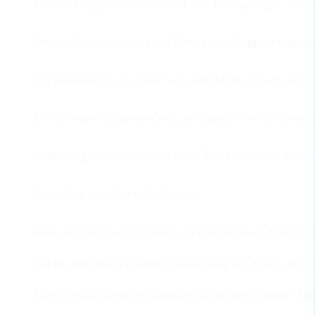
Tanken for genom mitt huvud "här har jag något, är de
Det var Jennys ettåriga utbildning som fångade min u
Jag anmälde mig och det har varit WOW genom allt.
Utbildningen är genomtänkt, pedagogisk och ger myck
Jennys lugn och närvaro är guld. Det känns som att hon 
Ingen fråga är dum eller konstig.
Jenny är generös och bjuder även på bonusar. Exempel
Jag har fotograferat under ganska lång tid. Dock inte ha
Efter certifieringen, så kommer jag att med stolthet ku