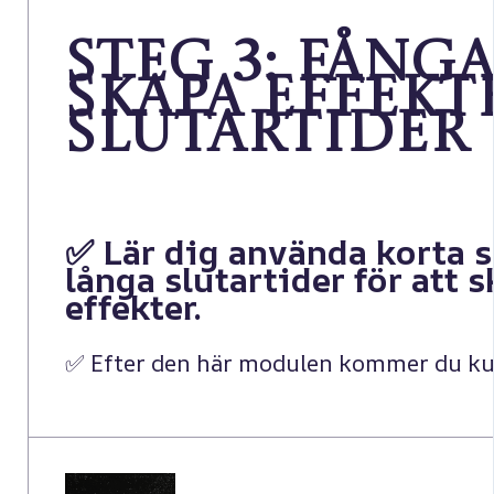
Steg 3: Fång
skapa effekt
slutartider
✅ Lär dig använda
korta s
långa slutartider
för att 
effekter.
✅ Efter den här modulen kommer du kunn