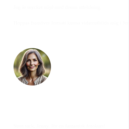
Jag är mycket nöjd med denna utbildning.
Hoppas framöver fortsatt kunna vidareutbilda mig i Je
Miriam
-
tidigare kursdel
Stort tack, Jenny, för en fantastisk fotokurs!