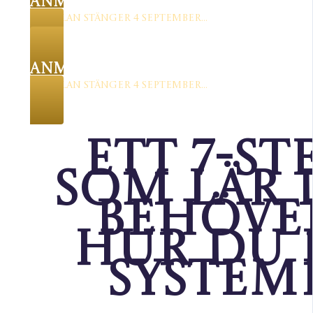
ANMÄL DIG NU
Anmälan stänger 4 september...
ANMÄL DIG NU
Anmälan stänger 4 september...
Ett 7-st
som lär 
behöve
hur du 
System