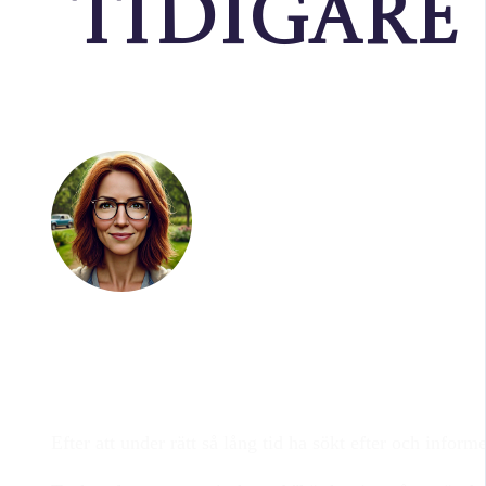
tidigare
Emma
-
tidigare kursdelt
Efter att under rätt så lång tid ha sökt efter och info