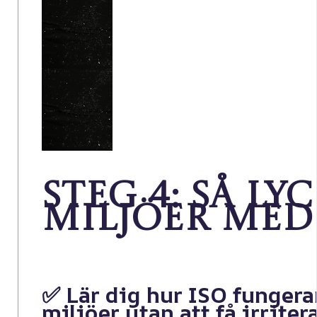
Steg 4: Så l
miljöer med
✅ Lär dig hur ISO fungera
miljöer
utan att få irrite