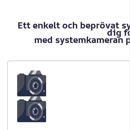
Ett enkelt och beprövat s
dig f
med systemkameran p