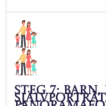
Steg 7: Barn, 
självporträt