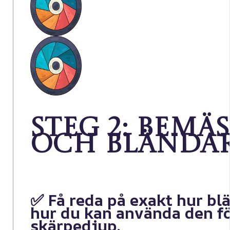
Steg 2: Bemä
och blända
✅ Få reda på exakt hur bl
hur du kan använda den för
skärpedjup.