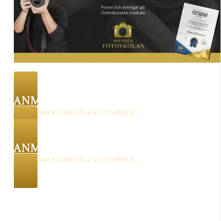
ANMÄL DIG NU
Anmälan stänger 4 september...
ANMÄL DIG NU
Anmälan stänger 4 september...
Det här är ett tidsbegränsat erbjud
och därefter stängs