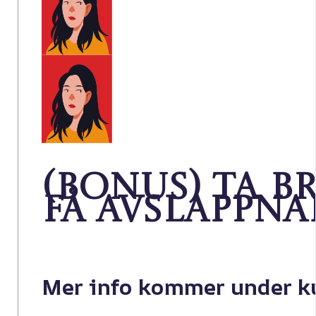
(BONUS)
Ta b
få Avslappn
Mer info kommer under ku