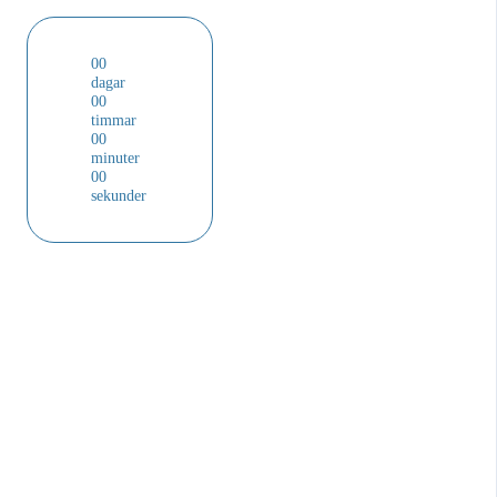
00
dagar
00
timmar
00
minuter
00
sekunder
BONUS #1
Behåll allt innehåll från