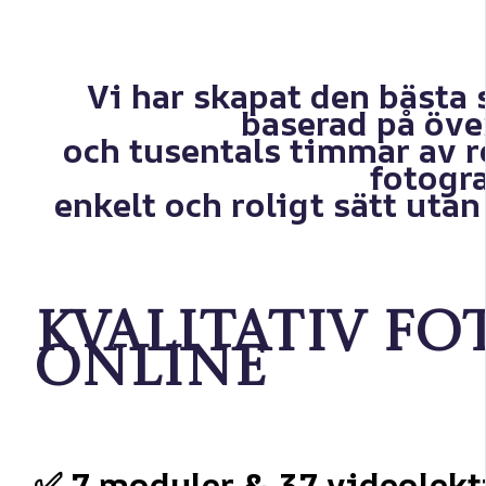
Vi har skapat den bäst
baserad på öv
och
tusentals timmar av r
fotogra
enkelt och roligt sätt utan
Kvalitativ f
online
✅ 7 moduler & 37 videolekt