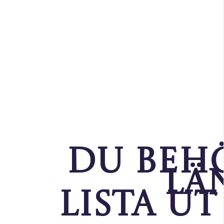
Kursen börjar den 
Är man taggad ska ma
Du beh
lä
lista ut