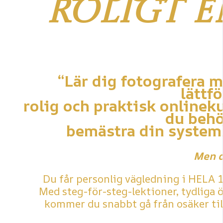
roligt e
“Lär dig fotografera
lättfö
rolig och praktisk onlinek
du behö
bemästra din systemk
Men d
Du får personlig vägledning i HELA 1
Med steg-för-steg-lektioner, tydliga 
kommer du snabbt gå från osäker till 