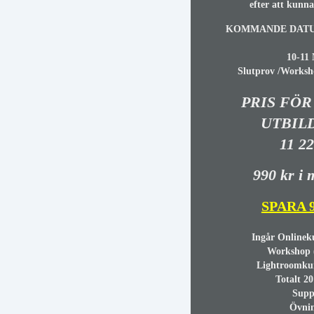
efter att kunn
KOMMANDE DAT
10-11
Slutprov /Worksho
PRIS FÖR
UTBIL
11 22
990 kr i
SPARA 9
Ingår Onlinek
Workshop 
Lightroomkur
Totalt 20
Supp
Övni