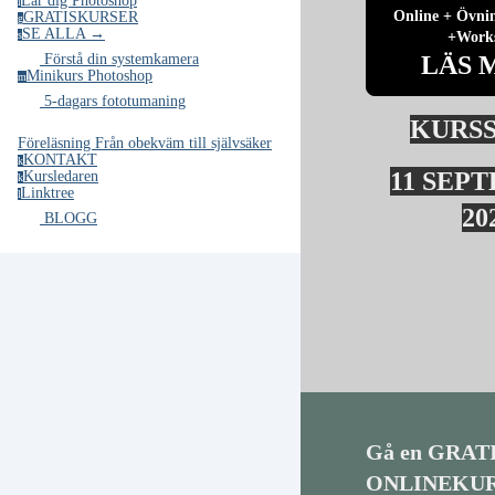
Lär dig Photoshop
l
Online + Övni
GRATISKURSER
g
SE ALLA →
+Work
s
LÄS 
Förstå din systemkamera
Minikurs Photoshop
m
5-dagars fototumaning
KURS
Föreläsning Från obekväm till självsäker
KONTAKT
k
11 SEP
Kursledaren
k
Linktree
l
20
BLOGG
Gå en GRAT
ONLINEKURS