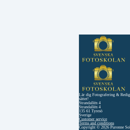
Lär dig Fotografering & Redige
sättet!
Strandallén 4
Strandallén 4
135 61 Tyresö
Sverige
Customer service
Terms and conditions
Copyright © 2026 Puronne Sol