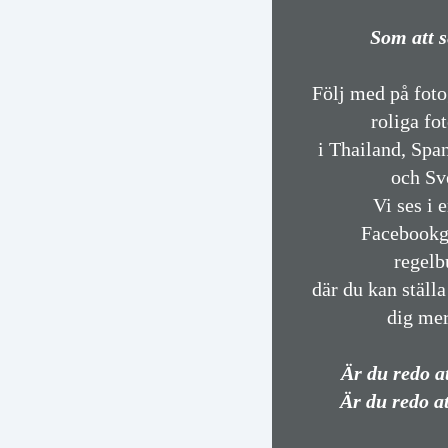
Som att s
Följ med på foto
roliga fo
i Thailand, Spa
och Sv
Vi ses i 
Facebookg
regelb
där du kan ställa
dig mer
Är du redo a
Är du redo at