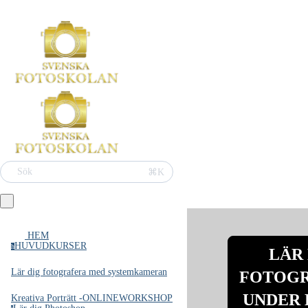
Sök
⌘K
HEM
HUVUDKURSER
h
LÄR
Lär dig fotografera med systemkameran
FOTOG
UNDER 
Kreativa Porträtt -ONLINEWORKSHOP