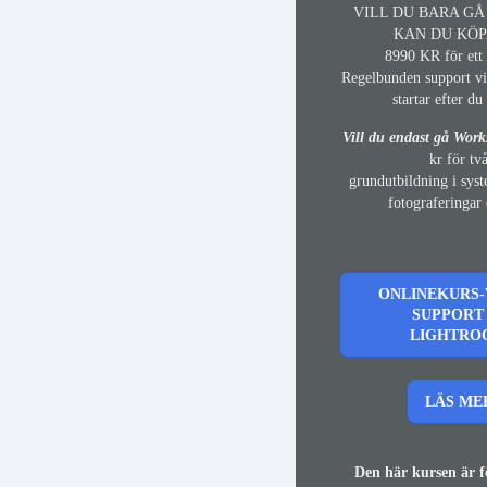
VILL DU BARA G
KAN DU KÖP
8990 KR för ett 
Regelbunden support vi
startar efter d
Vill du endast gå Wor
kr för tv
grundutbildning i sys
fotograferingar 
ONLINEKURS
SUPPORT 
LIGHTRO
LÄS ME
Den här kursen är f