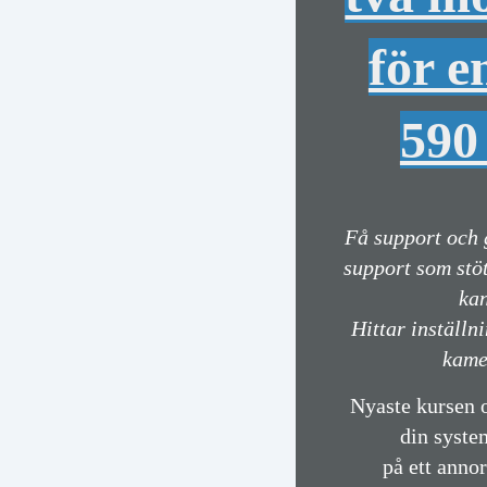
för e
590
Få support och 
support som stöt
ka
Hittar inställn
kame
Nyaste kursen o
din syst
på ett annor