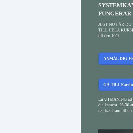
SYSTEMKA
FUNGERAR
JUST NU FÅR DU
TILL HELA KURS
till den 10/9
ANMÄL DIG H
GÅ TILL Faceb
En UTMANING att f
din kamera. 26-30 a
repriser fram till de