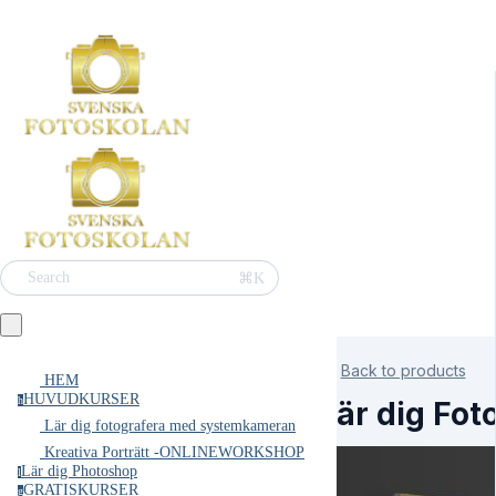
⌘K
Search
Back to products
HEM
HUVUDKURSER
h
Lär dig Fo
Lär dig fotografera med systemkameran
Kreativa Porträtt -ONLINEWORKSHOP
Lär dig Photoshop
l
GRATISKURSER
g