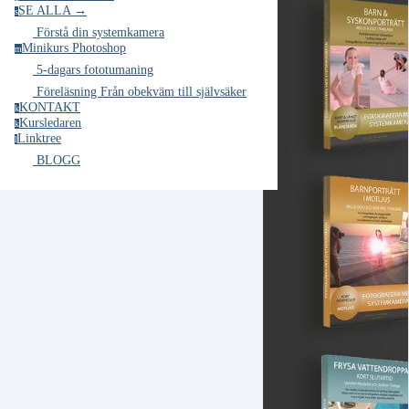
SE ALLA →
s
Förstå din systemkamera
Minikurs Photoshop
m
5-dagars fototumaning
Föreläsning Från obekväm till självsäker
KONTAKT
k
Kursledaren
k
Linktree
l
BLOGG