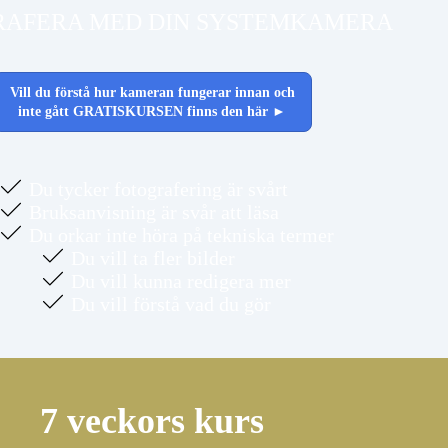
RAFERA MED DIN SYSTEMKAMERA
Vill du förstå hur kameran fungerar innan och
inte gått GRATISKURSEN finns den här ►
Du tycker fotografering är svårt
Bruksanvisning är svår att läsa
Du orkar inte höra på tekniska termer
Du vill ta fler bilder
Du vill kunna redigera mer
Du vill förstå vad du gör
7 veckors kurs