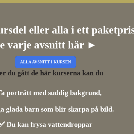
sdel eller alla i ett paketpri
e varje avsnitt här ►
ALLA AVSNITT I KURSEN
er du gått de här kurserna kan du
Ta porträtt med suddig bakgrund,
a glada barn som blir skarpa på bild.
✅
Du kan frysa vattendroppar