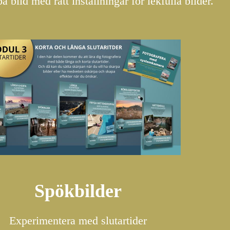
 bild med rätt inställningar för lekfulla bilder.
Spökbilder
Experimentera med slutartider