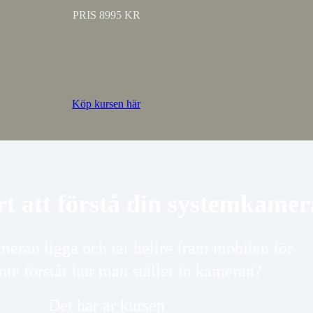
PRIS 8995 KR
Köp kursen här
rt att förstå din systemkamer
meran ligga och tar hellre fram mobilen för
inte förstår hur man ställer in kameran?
Det här är kursen