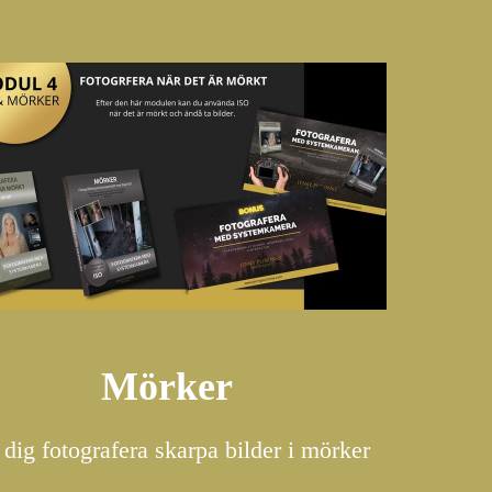
Mörker
 dig fotografera skarpa bilder i mörker