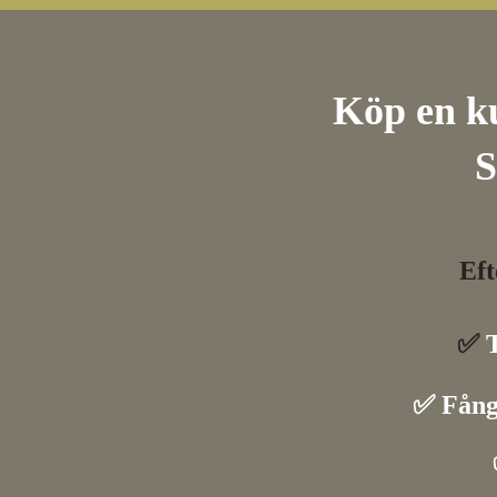
Köp en kur
S
Eft
✅
✅
Fång